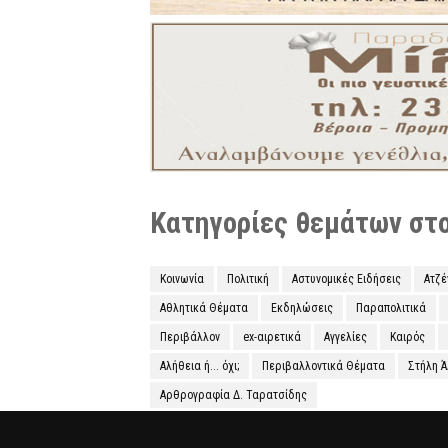
Κατηγορίες θεμάτων στο 
Κοινωνία
Πολιτική
Αστυνομικές Ειδήσεις
Ατζ
Αθλητικά Θέματα
Εκδηλώσεις
Παραπολιτικά
Περιβάλλον
ex-αιρετικά
Αγγελίες
Καιρός
Αλήθεια ή... όχι;
Περιβαλλοντικά Θέματα
Στήλη 
Αρθρογραφία Δ. Ταρατσίδης