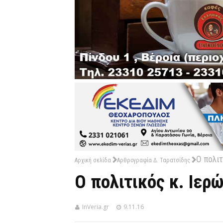
O πολιτ
Αρχική σελίδα
Αρθρογραφία Δ. Ταρατσίδης
O πολιτικός κ. Ιερ
InVeria.gr
9.11.16