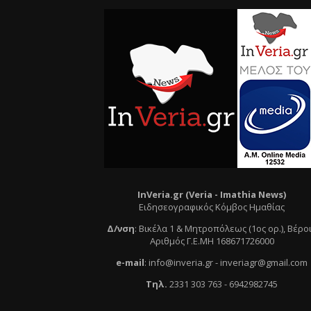
InVeria.gr (Veria -
Ι
mathia News)
Ειδησεογραφικός Κόμβος Ημαθίας
Δ/νση
:
Βικέλα 1 & Μητροπόλεως (1ος ορ.)
, Βέρο
Αριθμός Γ.Ε.ΜΗ 168671726000
e
-mail
:
info@inveria.gr
- i
nveriagr@gmail.com
Τηλ
.
2331 303 763
-
6942982745