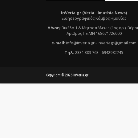
InVeria.gr (Veria -
Ι
mathia News)
Ειδησεογραφικός Κόμβος Ημαθίας
Δ/νση
:
Βικέλα 1 & Μητροπόλεως (1ος ορ.)
, Βέρο
Αριθμός Γ.Ε.ΜΗ 168671726000
e
-mail
:
info@inveria.gr
- i
nveriagr@gmail.com
Τηλ
.
2331 303 763
-
6942982745
Copyright ©
2026
InVeria.gr