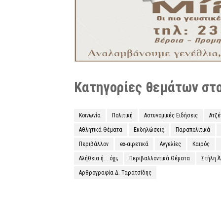
Κατηγορίες θεμάτων στο 
Κοινωνία
Πολιτική
Αστυνομικές Ειδήσεις
Ατζ
Αθλητικά Θέματα
Εκδηλώσεις
Παραπολιτικά
Περιβάλλον
ex-αιρετικά
Αγγελίες
Καιρός
Αλήθεια ή... όχι;
Περιβαλλοντικά Θέματα
Στήλη 
Αρθρογραφία Δ. Ταρατσίδης