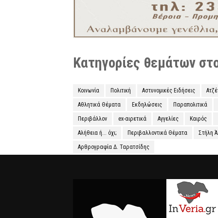
Κατηγορίες θεμάτων στο 
Κοινωνία
Πολιτική
Αστυνομικές Ειδήσεις
Ατζ
Αθλητικά Θέματα
Εκδηλώσεις
Παραπολιτικά
Περιβάλλον
ex-αιρετικά
Αγγελίες
Καιρός
Αλήθεια ή... όχι;
Περιβαλλοντικά Θέματα
Στήλη 
Αρθρογραφία Δ. Ταρατσίδης