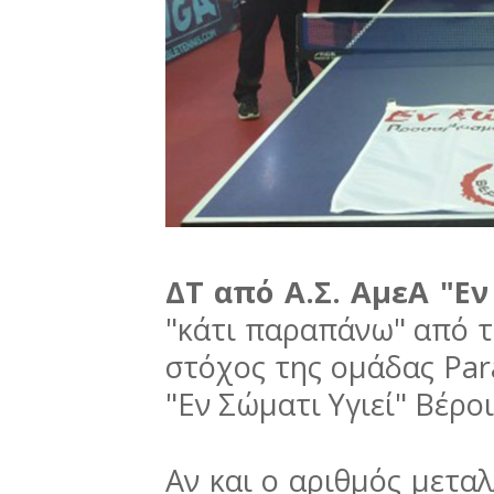
ΔΤ από Α.Σ. ΑμεΑ "Εν
"κάτι παραπάνω" από τ
στόχος της ομάδας Para
"Εν Σώματι Υγιεί" Βέρο
Αν και ο αριθμός μεταλ