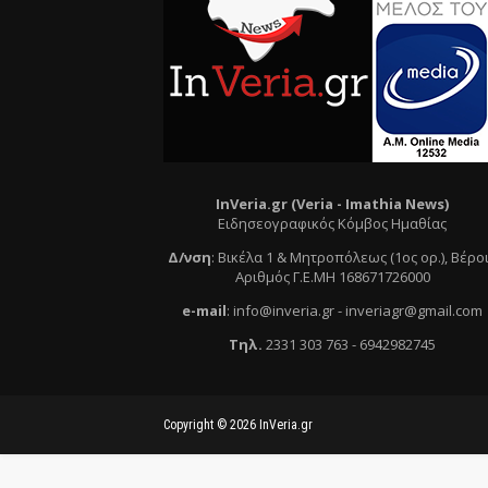
InVeria.gr (Veria -
Ι
mathia News)
Ειδησεογραφικός Κόμβος Ημαθίας
Δ/νση
:
Βικέλα 1 & Μητροπόλεως (1ος ορ.)
, Βέρο
Αριθμός Γ.Ε.ΜΗ 168671726000
e
-mail
:
info@inveria.gr
- i
nveriagr@gmail.com
Τηλ
.
2331 303 763
-
6942982745
Copyright ©
2026
InVeria.gr