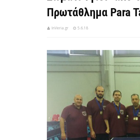
Πρωτάθλημα Para Ta
InVeria.gr
5.6.18