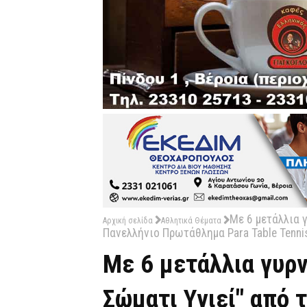
Με 6 μετάλλια γ
Αρχική σελίδα
Αθλητικά Θέματα
Πανελλήνιο Πρωτάθλημα Para Table Tenni
Με 6 μετάλλια γυρν
Σώματι Υγιεί" από 