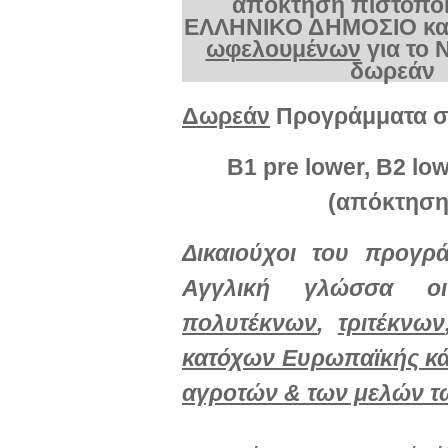
απόκτηση
πιστοπο
ΕΛΛΗΝΙΚΟ ΔΗΜΟΣΙΟ και
ωφελουμένων
για το 
δωρεάν
Δωρεάν
Προγράμματα 
Β
1 pre lower, B2 lo
(
απόκτησ
Δικαιούχοι του προγρ
Αγγλική γλώσσα οι
πολυτέκνων
,
τριτέκνων
κατόχων Ευρωπαϊκής κάρ
αγροτών & των μελών τω