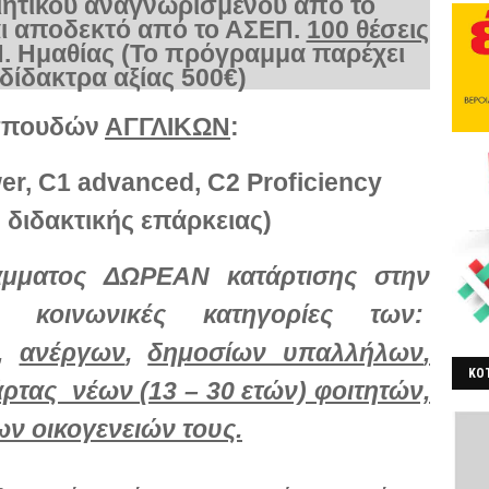
ιητικού αναγνωρισμένου από το
 αποδεκτό από το ΑΣΕΠ.
100 θέσεις
Ν. Ημαθίας (Το πρόγραμμα παρέχει
δίδακτρα αξίας 500€)
σπουδών
ΑΓΓΛΙΚΩΝ
:
wer, C1 advanced, C2 Proficiency
η
διδακτικής
επάρκειας
)
άμματος ΔΩΡΕΑΝ κατάρτισης στην
 κοινωνικές κατηγορίες των:
,
ανέργων
,
δημοσίων υπαλλήλων
,
ΚΟΤ
τας νέων (13 – 30 ετών) φοιτητών,
ΒΕ
ν οικογενειών τους.