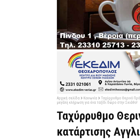
Αρχική σελίδα
Κοινωνία
Ταχύρρυθμο Θερινό Πρό
μεγάλη κλήρωση για ένα ταξίδι δώρο στην Σκιάθο!
Ταχύρρυθμο Θερ
κατάρτισης Αγγλ