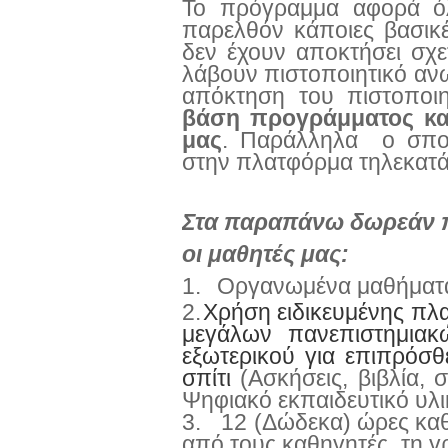
Το πρόγραμμα αφορά όλ
παρελθόν κάποιες βασικέ
δεν έχουν αποκτήσει σχετ
λάβουν πιστοποιητικό ανω
απόκτηση του πιστοποιη
βάση προγράμματος κα
μας
. Παράλληλα ο σπου
στην πλατφόρμα τηλεκατάρτ
Στα παραπάνω δωρεάν 
οι μαθητές μας:
1.
Οργανωμένα μαθήματα
2.
Χρήση ειδικευμένης πλ
μεγάλων πανεπιστημιακ
εξωτερικού για επιπρόσ
σπίτι
(Ασκήσεις, βιβλία, σ
Ψηφιακό εκπαιδευτικό υλι
3.
12 (Δώδεκα) ώρες κα
από τους καθηγητές, τη γ