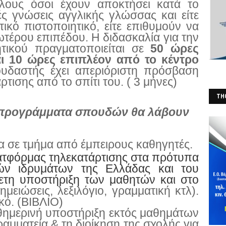
ους όσοι έχουν αποκτήσει κατά το
ς γνώσεις αγγλικής γλώσσας και είτε
ικό πιστοποιητικό, είτε επιθυμούν να
τέρου επιπέδου. Η διδασκαλία για την
τικού πραγματοποιείται σε
50 ώρες
ι 10 ώρες επιπλέον από το κέντρο
δαστής έχει απεριόριστη πρόσβαση
ισης από το σπίτι του. ( 3 μήνες)
THO
προγράμματα σπουδών θα λάβουν
(Φ
 σε τμήμα από έμπειρους καθηγητές.
ατφόρμας τηλεκατάρτισης στα πρότυπα
ών ιδρυμάτων της Ελλάδας και του
θετη υποστήριξη των μαθητών και στο
ημειώσεις, λεξιλόγιο, γραμματική κτλ).
κό. (ΒΙΒΛΙΟ)
θημερινή υποστήριξη εκτός μαθημάτων
ραμματεία & τη διοίκηση της σχολής για