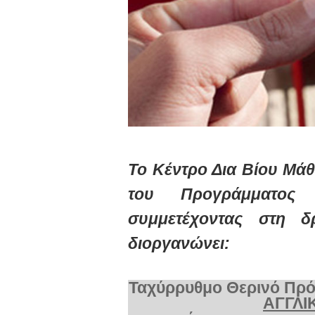
Το Κέντρο Δια Βίου Μά
του Προγράμματο
συμμετέχοντας στη δ
διοργανώνει:
Ταχύρρυθμο Θερινό Πρ
ΑΓΓΛΙ