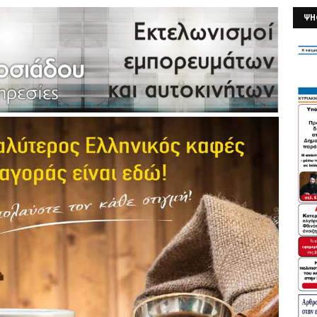
ΨΗ
26/