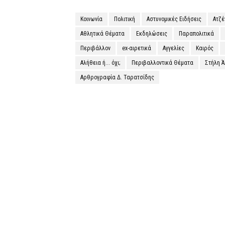
Κοινωνία
Πολιτική
Αστυνομικές Ειδήσεις
Ατζ
Αθλητικά Θέματα
Εκδηλώσεις
Παραπολιτικά
Περιβάλλον
ex-αιρετικά
Αγγελίες
Καιρός
Αλήθεια ή... όχι;
Περιβαλλοντικά Θέματα
Στήλη 
Αρθρογραφία Δ. Ταρατσίδης