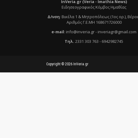
InVeria.gr (Veria -
Ι
mathia News)
Ειδησεογραφικός Κόμβος Ημαθίας
Δ/νση
:
Βικέλα 1 & Μητροπόλεως (1ος ορ.)
, Βέρο
Αριθμός Γ.Ε.ΜΗ 168671726000
e
-mail
:
info@inveria.gr
- i
nveriagr@gmail.com
Τηλ
.
2331 303 763
-
6942982745
Copyright ©
2026
InVeria.gr