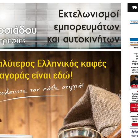
ΨΗ
26/