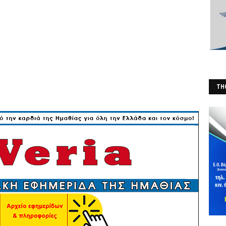
THO
(Φ