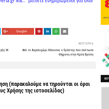
eria.gr και...
μείνετε ενημερωμένοι για όλα!
Google+
ΝΕΌΤΕΡΗ
αγής Μ.
Από το Αγγελοχώρι Νάουσας ο δράστης που σκότωσε
69χρονη στην Κρύα Βρύση
ΚΟΤ
τηση (παρακαλούμε να τηρούνται οι όροι
ΒΕ
υς Χρήσης
της ιστοσελίδας)