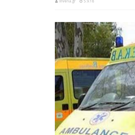
InVeria.gr
5.9.18