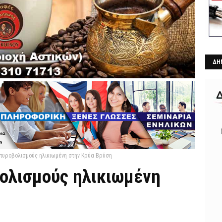
ΔΗ
πυροβολισμούς ηλικιωμένη στην Κρύα Βρύση
ολισμούς ηλικιωμένη