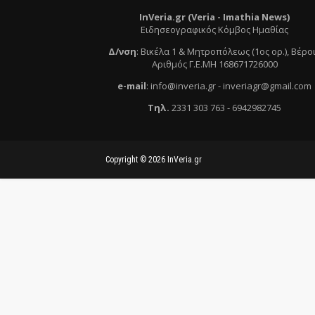
InVeria.gr (Veria -
Ι
mathia News)
Ειδησεογραφικός Κόμβος Ημαθίας
Δ/νση
:
Βικέλα 1 & Μητροπόλεως (1ος ορ.)
, Βέρο
Αριθμός Γ.Ε.ΜΗ 168671726000
e
-mail
:
info@inveria.gr
- i
nveriagr@gmail.com
Τηλ
.
2331 303 763
-
6942982745
Copyright ©
2026
InVeria.gr