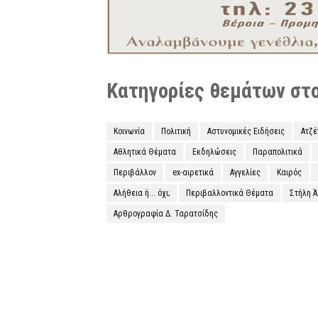
Κατηγορίες θεμάτων στο 
Κοινωνία
Πολιτική
Αστυνομικές Ειδήσεις
Ατζ
Αθλητικά Θέματα
Εκδηλώσεις
Παραπολιτικά
Περιβάλλον
ex-αιρετικά
Αγγελίες
Καιρός
Αλήθεια ή... όχι;
Περιβαλλοντικά Θέματα
Στήλη 
Αρθρογραφία Δ. Ταρατσίδης