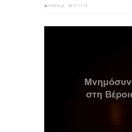
InVeria.gr
21.11.18