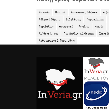
Κοινωνία
Πολιτική
Αστυνομικές Ειδήσεις
Ατζ
Αθλητικά Θέματα
Εκδηλώσεις
Παραπολιτικά
Περιβάλλον
ex-αιρετικά
Αγγελίες
Καιρός
Αλήθεια ή... όχι;
Περιβαλλοντικά Θέματα
Στήλη 
Αρθρογραφία Δ. Ταρατσίδης