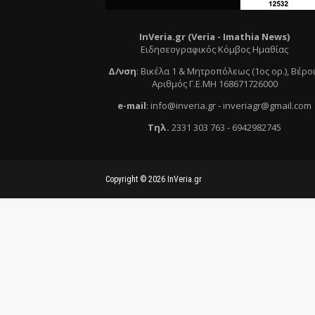
InVeria.gr (Veria -
Ι
mathia News)
Ειδησεογραφικός Κόμβος Ημαθίας
Δ/νση
:
Βικέλα 1 & Μητροπόλεως (1ος ορ.)
, Βέρο
Αριθμός Γ.Ε.ΜΗ 168671726000
e
-mail
:
info@inveria.gr
- i
nveriagr@gmail.com
Τηλ
.
2331 303 763
-
6942982745
Copyright ©
2026
InVeria.gr