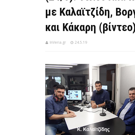
με Καλαϊτζίδη, Βορ
και Κάκαρη (βίντεο
InVeria.gr
24.5.19