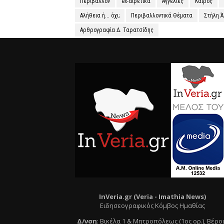
Περιβάλλον
ex-αιρετικά
Αγγελίες
Καιρός
Αλήθεια ή... όχι;
Περιβαλλοντικά Θέματα
Στήλη 
Αρθρογραφία Δ. Ταρατσίδης
InVeria.gr (Veria -
Ι
mathia News)
Ειδησεογραφικός Κόμβος Ημαθίας
Δ/νση
:
Βικέλα 1 & Μητροπόλεως (1ος ορ.)
, Βέρο