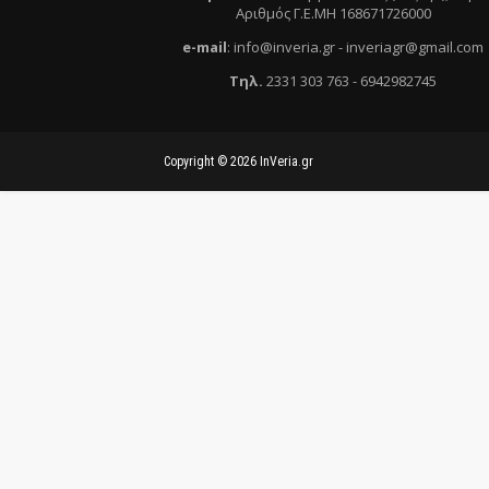
Αριθμός Γ.Ε.ΜΗ 168671726000
e
-mail
:
info@inveria.gr
- i
nveriagr@gmail.com
Τηλ
.
2331 303 763
-
6942982745
Copyright ©
2026
InVeria.gr