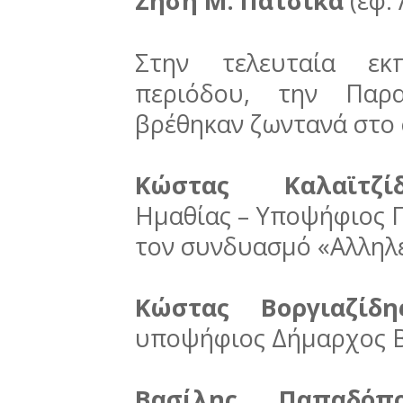
Ζήση Μ. Πατσίκα
(εφ. 
Στην τελευταία εκ
περιόδου, την Παρ
βρέθηκαν ζωντανά στο 
Κώστας Καλαϊτζίδ
Ημαθίας – Υποψήφιος 
τον συνδυασμό «Αλληλε
Κώστας Βοργιαζίδη
υποψήφιος Δήμαρχος Β
Βασίλης Παπαδόπο