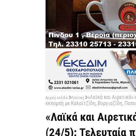
«Λαϊκά και Αιρετικά» 
Αρχική σελίδα
Πολιτική
εκπομπή με Καλαϊτζίδη, Βοργιαζίδη, Παπα
«Λαϊκά και Αιρετικ
(24/5): Τελευταία