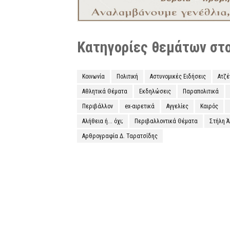
Κατηγορίες θεμάτων στο 
Κοινωνία
Πολιτική
Αστυνομικές Ειδήσεις
Ατζ
Αθλητικά Θέματα
Εκδηλώσεις
Παραπολιτικά
Περιβάλλον
ex-αιρετικά
Αγγελίες
Καιρός
Αλήθεια ή... όχι;
Περιβαλλοντικά Θέματα
Στήλη 
Αρθρογραφία Δ. Ταρατσίδης