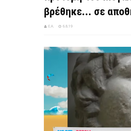
βρέθηκε... σε απο
Ε.Α.
6.8.19