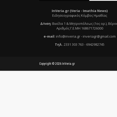
InVeria.gr (Veria -
Ι
mathia News)
Ειδησεογραφικός Κόμβος Ημαθίας
Δ/νση
:
Βικέλα 1 & Μητροπόλεως (1ος ορ.)
, Βέρο
Αριθμός Γ.Ε.ΜΗ 168671726000
e
-mail
:
info@inveria.gr
- i
nveriagr@gmail.com
Τηλ
.
2331 303 763
-
6942982745
Copyright ©
2026
InVeria.gr