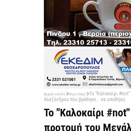
Το "Καλοκαίρι #not
Αρχική σελίδα
Κύριο Θέμα
Αλεξάνδρου που βρέθηκε... σε αποθήκη
Το "Καλοκαίρι #not
προτομή του Μεγάλ