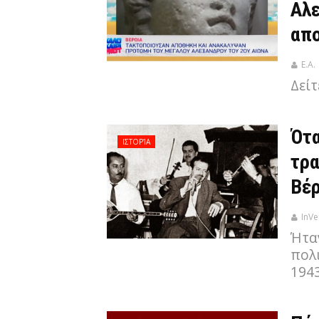
Αλε
απ
Ε.Α.
Δείτ
Ότα
ΙΣΤΟΡΊΑ
τρα
Βέρ
InVe
Ήτα
πολι
1943