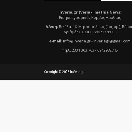
InVeria.gr (Veria -
Ι
mathia News)
Ειδησεογραφικός Κόμβος Ημαθίας
Δ/νση
:
Βικέλα 1 & Μητροπόλεως (1ος ορ.)
, Βέρο
Αριθμός Γ.Ε.ΜΗ 168671726000
e
-mail
:
info@inveria.gr
- i
nveriagr@gmail.com
Τηλ
.
2331 303 763
-
6942982745
Copyright ©
2026
InVeria.gr