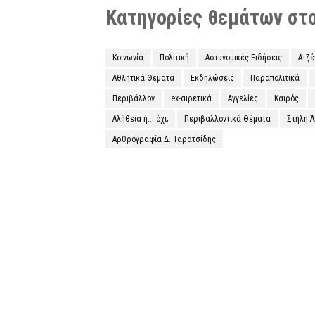
Κατηγορίες θεμάτων στο 
Κοινωνία
Πολιτική
Αστυνομικές Ειδήσεις
Ατζ
Αθλητικά Θέματα
Εκδηλώσεις
Παραπολιτικά
Περιβάλλον
ex-αιρετικά
Αγγελίες
Καιρός
Αλήθεια ή... όχι;
Περιβαλλοντικά Θέματα
Στήλη 
Αρθρογραφία Δ. Ταρατσίδης