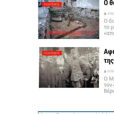
Ο θ
ΠΟΛΙΤΙΣΜΌΣ
InVe
Ο δ
το μ
«απ
Αφ
ΠΟΛΙΤΙΣΜΌΣ
της
InVe
Ο Μ
τον
Βέρο