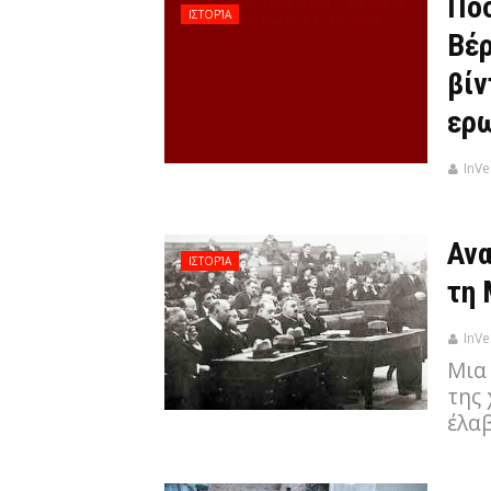
Πόσ
ΙΣΤΟΡΊΑ
Βέρ
βίν
ερ
InVe
Ανα
ΙΣΤΟΡΊΑ
τη 
InVe
Μια
της
έλα