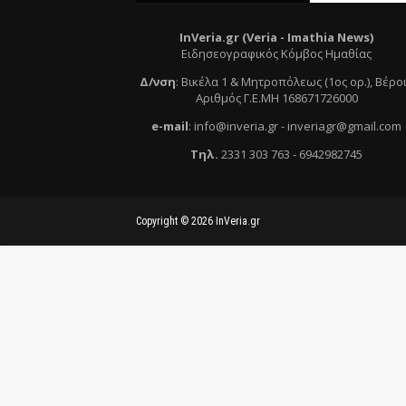
InVeria.gr (Veria -
Ι
mathia News)
Ειδησεογραφικός Κόμβος Ημαθίας
Δ/νση
:
Βικέλα 1 & Μητροπόλεως (1ος ορ.)
, Βέρο
Αριθμός Γ.Ε.ΜΗ 168671726000
e
-mail
:
info@inveria.gr
- i
nveriagr@gmail.com
Τηλ
.
2331 303 763
-
6942982745
Copyright ©
2026
InVeria.gr