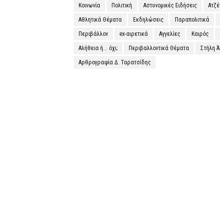
Κοινωνία
Πολιτική
Αστυνομικές Ειδήσεις
Ατζ
Αθλητικά Θέματα
Εκδηλώσεις
Παραπολιτικά
Περιβάλλον
ex-αιρετικά
Αγγελίες
Καιρός
Αλήθεια ή... όχι;
Περιβαλλοντικά Θέματα
Στήλη 
Αρθρογραφία Δ. Ταρατσίδης