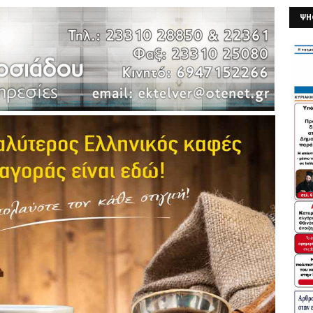
ΨΗ
26/