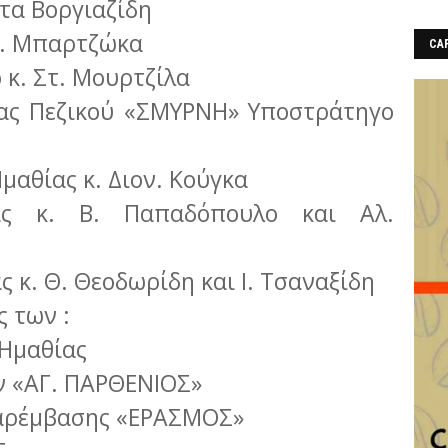
τα Βοργιαζίδη
ν. Μπαρτζώκα
CAF
κ. Στ. Μουρτζίλα
ίας Πεζικού «ΣΜΥΡΝΗ» Υποστράτηγο
μαθίας κ. Διον. Κούγκα
ιας κ. Β. Παπαδόπουλο και Αλ.
 κ. Θ. Θεοδωρίδη και Ι. Τσαναξίδη
ς των :
Ημαθίας
 «ΑΓ. ΠΑΡΘΕΝΙΟΣ»
Παρέμβασης «ΕΡΑΣΜΟΣ»