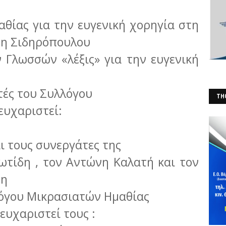
αθίας για την ευγενική χορηγία στη
τη Σιδηρόπουλου
 Γλωσσών «λέξις» για την ευγενική
τές του Συλλόγου
THO
ευχαριστεί:
(Φ
ι τους συνεργάτες της
τίδη , τον Αντώνη Καλατή και τον
δη
λόγου Μικρασιατών Ημαθίας
ευχαριστεί τους :