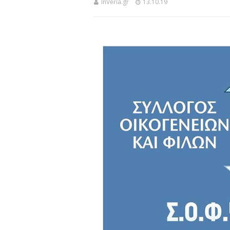
InVeria.gr
13.10.19