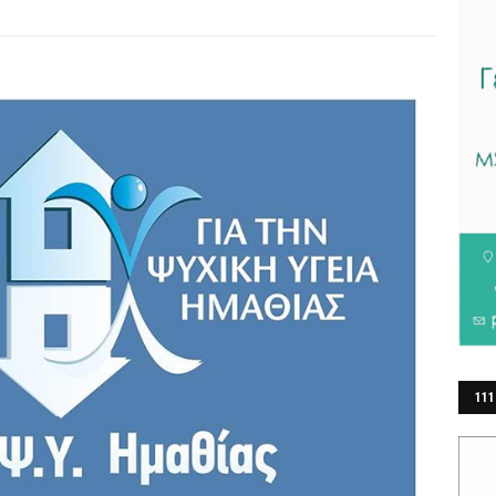
111
ΕΡ