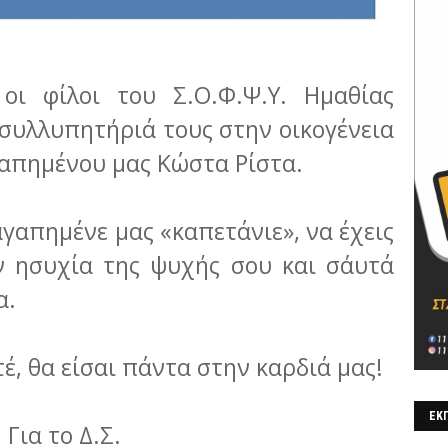
 οι φίλοι του Σ.Ο.Φ.Ψ.Υ. Ημαθίας
 συλλυπητήριά τους στην οικογένεια
αγαπημένου μας Κώστα Ρίστα.
γαπημένε μας «καπετάνιε», να έχεις
ν ησυχία της ψυχής σου και σ΄αυτά
α.
έ, θα είσαι πάντα στην καρδιά μας!
ΕΚΠ
Για το Δ.Σ.