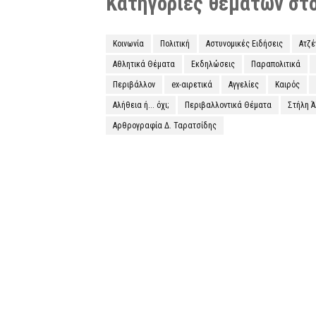
Κατηγορίες θεμάτων στο 
Κοινωνία
Πολιτική
Αστυνομικές Ειδήσεις
Ατζ
Αθλητικά Θέματα
Εκδηλώσεις
Παραπολιτικά
Περιβάλλον
ex-αιρετικά
Αγγελίες
Καιρός
Αλήθεια ή... όχι;
Περιβαλλοντικά Θέματα
Στήλη 
Αρθρογραφία Δ. Ταρατσίδης