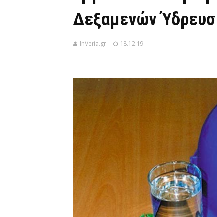
Δεξαμενών Ύδρευση
InVeria.gr
18.12.19