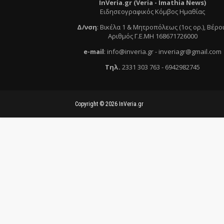
InVeria.gr (Veria -
Ι
mathia News)
Ειδησεογραφικός Κόμβος Ημαθίας
Δ/νση
:
Βικέλα 1 & Μητροπόλεως (1ος ορ.)
, Βέρο
Αριθμός Γ.Ε.ΜΗ 168671726000
e
-mail
:
info@inveria.gr
- i
nveriagr@gmail.com
Τηλ
.
2331 303 763
-
6942982745
Copyright ©
2026
InVeria.gr