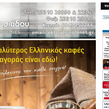
ΨΗ
26/