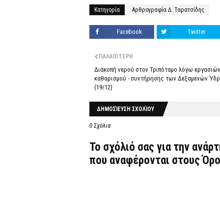
Κατηγορία
Αρθρογραφία Δ. Ταρατσίδης
Facebook
Twitter
ΠΑΛΑΙΌΤΕΡΗ
Διακοπή νερού στον Τριπόταμο λόγω εργασιώ
καθαρισμού - συντήρησης των Δεξαμενών Ύδ
(19/12)
ΔΗΜΟΣΊΕΥΣΗ ΣΧΟΛΊΟΥ
0 Σχόλια
Το σχόλιό σας για την ανάρ
που αναφέρονται στους
Όρο