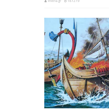
InVeria.gr
18.12.19