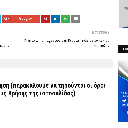
Google+
ΝΕΌΤΕΡΗ
ν
Κινητοποίηση αγροτών στη Βέροια - Έκλεισε το κέντρο
ρευσης
της πόλης
THO
(Φ
τηση (παρακαλούμε να τηρούνται οι όροι
υς Χρήσης
της ιστοσελίδας)