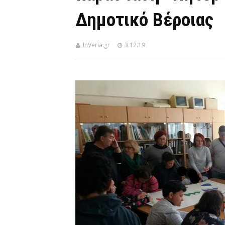
Δημοτικό Βέροιας
InVeria.gr
3.12.19