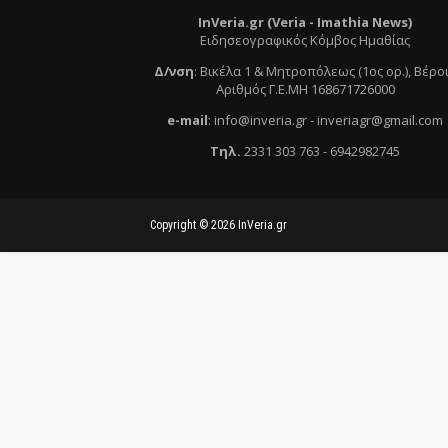
InVeria.gr (Veria -
Ι
mathia News)
Ειδησεογραφικός Κόμβος Ημαθίας
Δ/νση
:
Βικέλα 1 & Μητροπόλεως (1ος ορ.)
, Βέρο
Αριθμός Γ.Ε.ΜΗ 168671726000
e
-mail
:
info@inveria.gr
- i
nveriagr@gmail.com
Τηλ
.
2331 303 763
-
6942982745
Copyright ©
2026
InVeria.gr