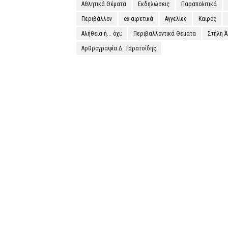
Αθλητικά Θέματα
Εκδηλώσεις
Παραπολιτικά
Περιβάλλον
ex-αιρετικά
Αγγελίες
Καιρός
Αλήθεια ή... όχι;
Περιβαλλοντικά Θέματα
Στήλη 
Αρθρογραφία Δ. Ταρατσίδης