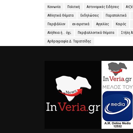
Κοινωνία
Πολιτική
Αστυνομικές Ειδήσεις
Ατζ
Αθλητικά Θέματα
Εκδηλώσεις
Παραπολιτικά
Περιβάλλον
ex-αιρετικά
Αγγελίες
Καιρός
Αλήθεια ή... όχι;
Περιβαλλοντικά Θέματα
Στήλη 
Αρθρογραφία Δ. Ταρατσίδης