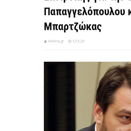
Παπαγγελόπουλου κα
Μπαρτζώκας
InVeria.gr
12.5.20