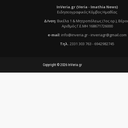
InVeria.gr (Veria -
Ι
mathia News)
Ειδησεογραφικός Κόμβος Ημαθίας
Δ/νση
:
Βικέλα 1 & Μητροπόλεως (1ος ορ.)
, Βέρο
Αριθμός Γ.Ε.ΜΗ 168671726000
e
-mail
:
info@inveria.gr
- i
nveriagr@gmail.com
Τηλ
.
2331 303 763
-
6942982745
Copyright ©
2026
InVeria.gr