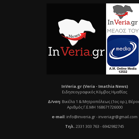
InVeria.gr (Veria -
Ι
mathia News)
Ειδησεογραφικός Κόμβος Ημαθίας
Δ/νση
:
Βικέλα 1 & Μητροπόλεως (1ος ορ.)
, Βέρο
Αριθμός Γ.Ε.ΜΗ 168671726000
e
-mail
:
info@inveria.gr
- i
nveriagr@gmail.com
Τηλ
.
2331 303 763
-
6942982745