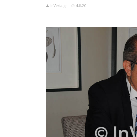
InVeria.gr
4.8.20