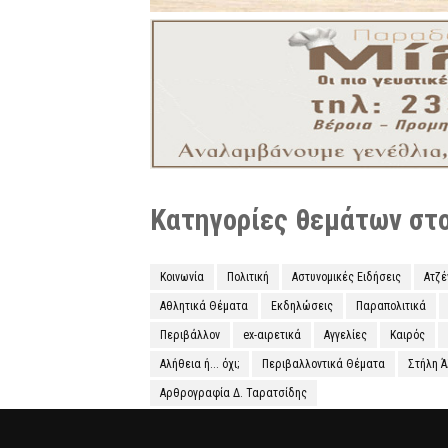
Κατηγορίες θεμάτων στο 
Κοινωνία
Πολιτική
Αστυνομικές Ειδήσεις
Ατζ
Αθλητικά Θέματα
Εκδηλώσεις
Παραπολιτικά
Περιβάλλον
ex-αιρετικά
Αγγελίες
Καιρός
Αλήθεια ή... όχι;
Περιβαλλοντικά Θέματα
Στήλη 
Αρθρογραφία Δ. Ταρατσίδης