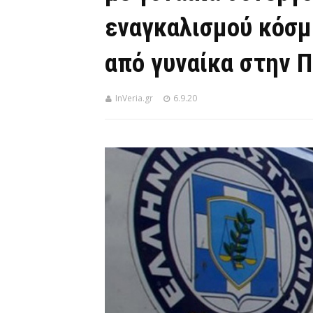
εναγκαλισμού κόσμ
από γυναίκα στην 
InVeria.gr
6.9.20