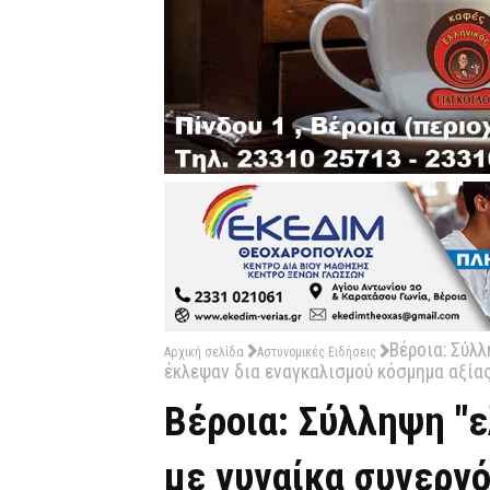
Βέροια: Σύλλ
Αρχική σελίδα
Αστυνομικές Ειδήσεις
έκλεψαν δια εναγκαλισμού κόσμημα αξία
Βέροια: Σύλληψη "
με γυναίκα συνεργό