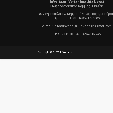
InVeria.gr (Veria -
Ι
mathia News)
Ειδησεογραφικός Κόμβος Ημαθίας
Δ/νση
:
Βικέλα 1 & Μητροπόλεως (1ος ορ.)
, Βέρο
Αριθμός Γ.Ε.ΜΗ 168671726000
e
-mail
:
info@inveria.gr
- i
nveriagr@gmail.com
Τηλ
.
2331 303 763
-
6942982745
Copyright ©
2026
InVeria.gr