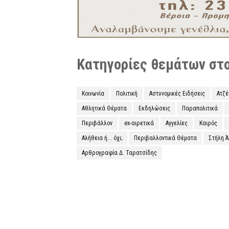
Κατηγορίες θεμάτων στο 
Κοινωνία
Πολιτική
Αστυνομικές Ειδήσεις
Ατζ
Αθλητικά Θέματα
Εκδηλώσεις
Παραπολιτικά
Περιβάλλον
ex-αιρετικά
Αγγελίες
Καιρός
Αλήθεια ή... όχι;
Περιβαλλοντικά Θέματα
Στήλη 
Αρθρογραφία Δ. Ταρατσίδης