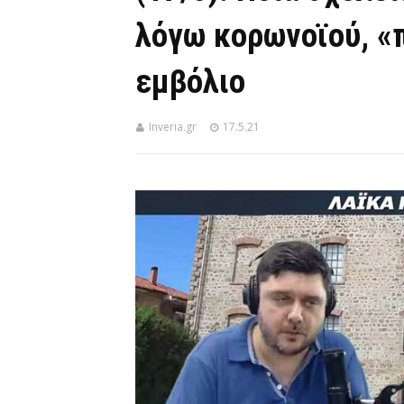
λόγω κορωνοϊού, «
εμβόλιο
Inveria.gr
17.5.21