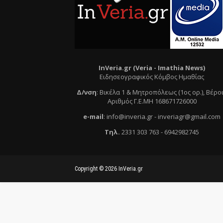
InVeria.gr (Veria -
Ι
mathia News)
Ειδησεογραφικός Κόμβος Ημαθίας
Δ/νση
:
Βικέλα 1 & Μητροπόλεως (1ος ορ.)
, Βέρο
Αριθμός Γ.Ε.ΜΗ 168671726000
e
-mail
:
info@inveria.gr
- i
nveriagr@gmail.com
Τηλ
.
2331 303 763
-
6942982745
Copyright ©
2026
InVeria.gr