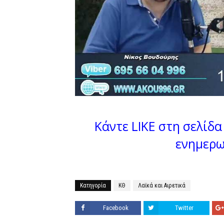
Κάντε LIKE στη σελίδα 
ενημερω
Κατηγορία
ΚΘ
Λαϊκά και Αιρετικά
Facebook
Twitter