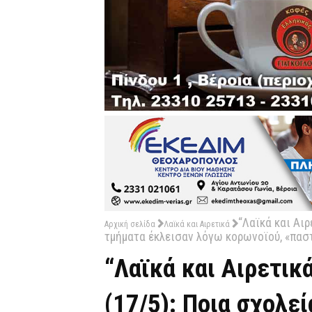
“Λαϊκά και Αιρ
Αρχική σελίδα
Λαϊκά και Αιρετικά
τμήματα έκλεισαν λόγω κορωνοϊού, «παστ
“Λαϊκά και Αιρετικ
(17/5): Ποια σχολε