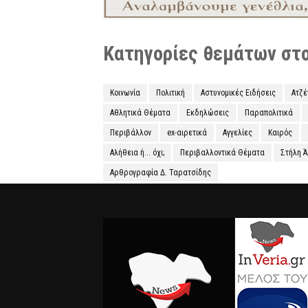
Κατηγορίες θεμάτων στο 
Κοινωνία
Πολιτική
Αστυνομικές Ειδήσεις
Ατζ
Αθλητικά Θέματα
Εκδηλώσεις
Παραπολιτικά
Περιβάλλον
ex-αιρετικά
Αγγελίες
Καιρός
Αλήθεια ή... όχι;
Περιβαλλοντικά Θέματα
Στήλη 
Αρθρογραφία Δ. Ταρατσίδης