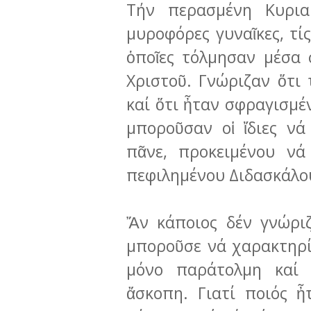
Τήν περασμένη Κυριακ
μυροφόρες γυναῖκες, τίς
ὁποῖες τόλμησαν μέσα
Χριστοῦ. Γνώριζαν ὅτι
καί ὅτι ἦταν σφραγισμέ
μποροῦ­σαν οἱ ἴδιες ν
πᾶνε, προκει­μέ­νου 
πεφιλημένου Διδασκάλο
Ἄν κάποιος δέν γνώριζ
μπο­ροῦσε νά χαρακτηρ
μόνο παρά­τολ­μη καί
ἄσκοπη. Γιατί ποιός ἦ