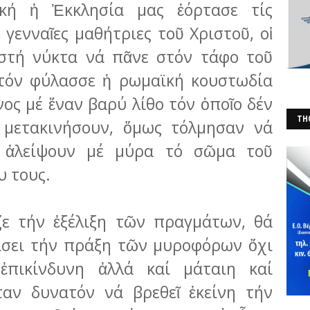
ή ἡ Ἐκ­κλη­σία μας ἑόρτασε τίς
 γενναῖες μαθήτριες τοῦ Χριστοῦ, οἱ
 στή νύκτα νά πᾶνε στόν τάφο τοῦ
 τόν φύλασσε ἡ ρωμαϊκή κουστωδία
νος μέ ἕναν βαρύ λίθο τόν ὁποῖο δέν
THO
ά μετακινήσουν, ὅμως τόλ­μησαν νά
(Φ
νά ἀλείψουν μέ μύρα τό σῶμα τοῦ
υ τους.
ε τήν ἐξέ­λιξη τῶν πραγμάτων, θά
ίσει τήν πράξη τῶν μυροφόρων ὄχι
 ἐπικίνδυνη ἀλλά καί μάταιη καί
ταν δυ­νατόν νά βρεθεῖ ἐκείνη τήν