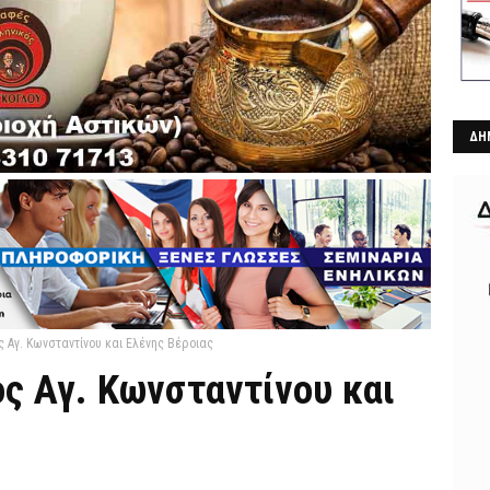
ΔΗ
 Αγ. Κωνσταντίνου και Ελένης Βέροιας
ς Αγ. Κωνσταντίνου και