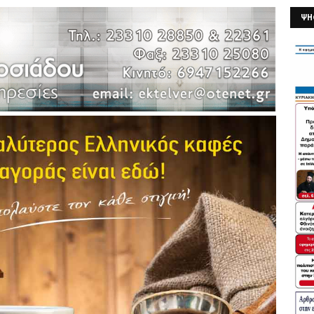
ΨΗ
26/