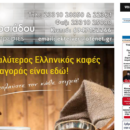
ΨΗ
26/