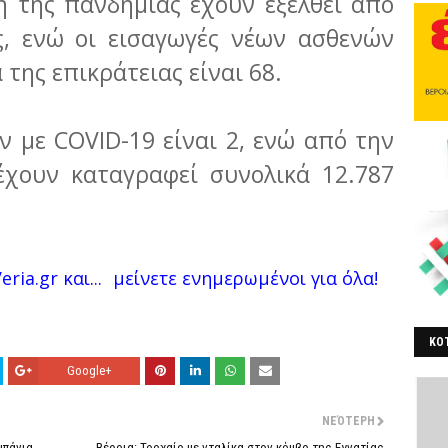
ή της πανδημίας έχουν εξέλθει από
ς, ενώ οι εισαγωγές νέων ασθενών
 της επικράτειας είναι 68.
ν με COVID-19 είναι 2, ενώ από την
έχουν καταγραφεί συνολικά 12.787
ria.gr και...
μείνετε ενημερωμένοι για όλα!
ΚΟΤ
Google+
ΒΕ
ΝΕΌΤΕΡΗ
μπάνια
Βέροια: Τροχαίο με νταλίκα στον κόμβο της Εγνατίας