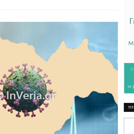
111
ΕΡ