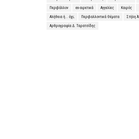
Περιβάλλον
ex-αιρετικά
Αγγελίες
Καιρός
Αλήθεια ή... όχι;
Περιβαλλοντικά Θέματα
Στήλη 
Αρθρογραφία Δ. Ταρατσίδης