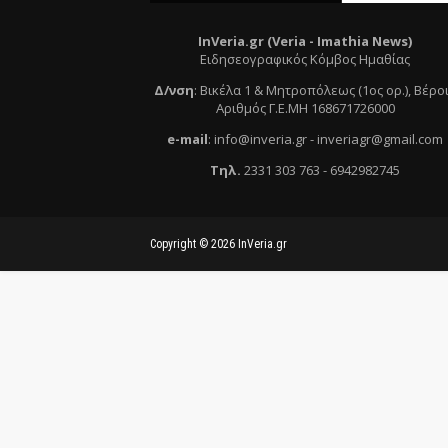
InVeria.gr (Veria -
Ι
mathia News)
Ειδησεογραφικός Κόμβος Ημαθίας
Δ/νση
:
Βικέλα 1 & Μητροπόλεως (1ος ορ.)
, Βέρο
Αριθμός Γ.Ε.ΜΗ 168671726000
e
-mail
:
info@inveria.gr
- i
nveriagr@gmail.com
Τηλ
.
2331 303 763
-
6942982745
Copyright ©
2026
InVeria.gr