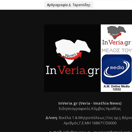
Αρθρογραφία Δ. Ταρατσίδης
InVeria.gr (Veria -
Ι
mathia News)
Ειδησεογραφικός Κόμβος Ημαθίας
Δ/νση
:
Βικέλα 1 & Μητροπόλεως (1ος ορ.)
, Βέρο
Αριθμός Γ.Ε.ΜΗ 168671726000