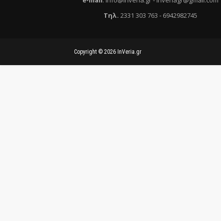
e
-mail
:
info@inveria.gr
- i
nveriagr@gmail.com
Τηλ
.
2331 303 763
-
6942982745
Copyright ©
2026
InVeria.gr