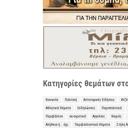
Κατηγορίες θεμάτων στο 
Κοινωνία
Πολιτική
Αστυνομικές Ειδήσεις
Ατζ
Αθλητικά Θέματα
Εκδηλώσεις
Παραπολιτικά
Περιβάλλον
ex-αιρετικά
Αγγελίες
Καιρός
Αλήθεια ή... όχι;
Περιβαλλοντικά Θέματα
Στήλη 