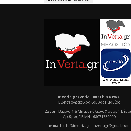
InVeria.gr (Veria -
Ι
mathia News)
Ειδησεογραφικός Κόμβος Ημαθίας
Δ/νση
:
Βικέλα 1 & Μητροπόλεως (1ος ορ.)
, Βέρο
Αριθμός Γ.Ε.ΜΗ 168671726000
e
-mail
:
info@inveria.gr
- i
nveriagr@gmail.com