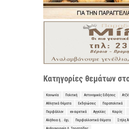
Κατηγορίες θεμάτων στο 
Κοινωνία
Πολιτική
Αστυνομικές Ειδήσεις
Ατζ
Αθλητικά Θέματα
Εκδηλώσεις
Παραπολιτικά
Περιβάλλον
ex-αιρετικά
Αγγελίες
Καιρός
Αλήθεια ή... όχι;
Περιβαλλοντικά Θέματα
Στήλη 
Αρθρογραφία Δ. Ταρατσίδης