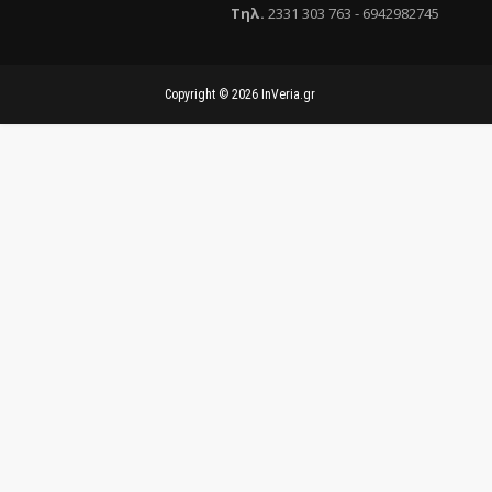
Τηλ
.
2331 303 763
-
6942982745
Copyright ©
2026
InVeria.gr