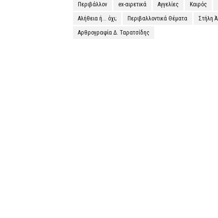
Περιβάλλον
ex-αιρετικά
Αγγελίες
Καιρός
Αλήθεια ή... όχι;
Περιβαλλοντικά Θέματα
Στήλη 
Αρθρογραφία Δ. Ταρατσίδης