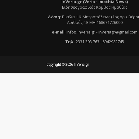
InVeria.gr (Veria -
Ι
mathia News)
Ειδησεογραφικός Κόμβος Ημαθίας
Δ/νση
:
Βικέλα 1 & Μητροπόλεως (1ος ορ.)
, Βέρο
Αριθμός Γ.Ε.ΜΗ 168671726000
e
-mail
:
info@inveria.gr
- i
nveriagr@gmail.com
Τηλ
.
2331 303 763
-
6942982745
Copyright ©
2026
InVeria.gr