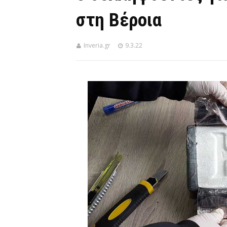
στη Βέροια
Inveria.gr
9.3.22