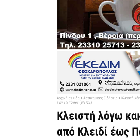
Αρχική σελίδα
Αστυνομικές Ειδήσεις
Κλειστή λό
των 3,5 τόνων (9/3/22)
Κλειστή λόγω κακ
από Κλειδί έως 