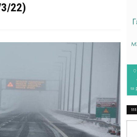
/3/22)
111
ΕΡ