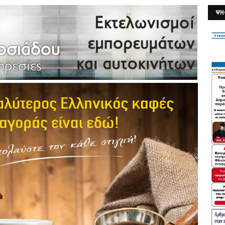
ΨΗ
26/