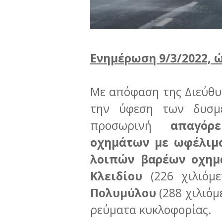
Ενημέρωση 9/3/2022, ώ
Με απόφαση της Διεύθυ
την ύφεση των δυσμε
προσωρινή
απαγόρ
οχημάτων με ωφέλιμο
λοιπών βαρέων οχη
Κλειδίου
(226 χιλιόμ
Πολυμύλου
(288 χιλιόμ
ρεύματα κυκλοφορίας.