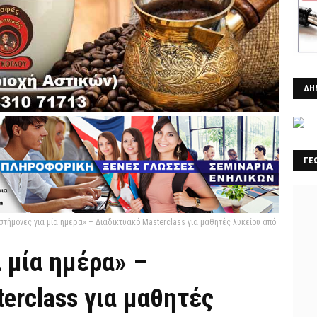
ΔΗ
ΓΕ
στήμονες για μία ημέρα» – Διαδικτυακό Masterclass για μαθητές λυκείου από
 μία ημέρα» –
erclass για μαθητές