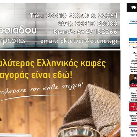
ΨΗ
26/