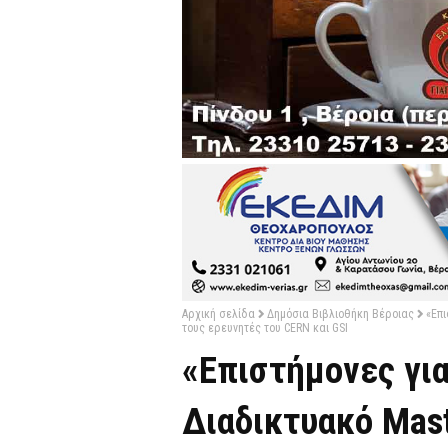
Αρχική σελίδα
Δημόσια Βιβλιοθήκη Βέροιας
«Επι
τους ερευνητές του CERN και GSI
«Επιστήμονες για
Διαδικτυακό Mast