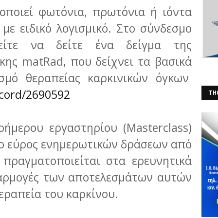
οποιεί φωτόνια, πρωτόνια ή ιόντα
με ειδικό λογισμικό. Στο σύνδεσμο
είτε να δείτε ένα δείγμα της
κης matRad, που δείχνει τα βασικά
σμό θεραπείας καρκινικών όγκων
ecord/2690592
THO
(Φ
ήμερου εργαστηρίου (Masterclass)
λο εύρος ενημερωτικών δράσεων από
 πραγματοποιείται στα ερευνητικά
φαρμογές των αποτελεσμάτων αυτών
θεραπεία του καρκίνου.