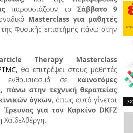
ας
παρουσιάζουν το
Σάββατο 9
οναδικό
Masterclass για μαθητές
 της Φυσικής επιστήμης πάνω στην
article Therapy Masterclass
/PTMC
, θα επιτρέψει στους μαθητές
ε ενθουσιασμό σε
καινοτόμες
ς, πάνω στην τεχνική θεραπείας
κινικών όγκων
, όπως αυτό γίνεται
ΚΟΤ
 Έρευνας για τον Καρκίνο DKFZ
ΒΕ
 Χαϊδελβέργη.