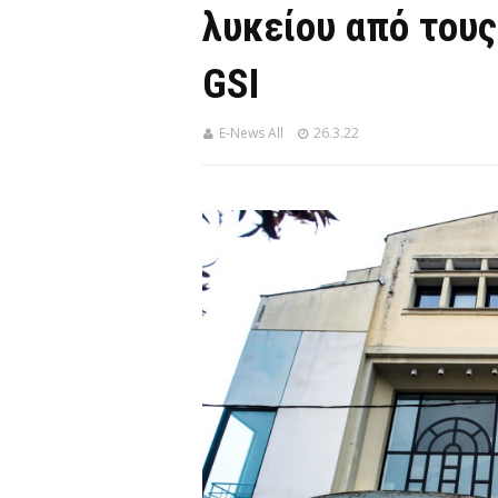
λυκείου από τους
GSI
E-News All
26.3.22