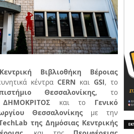
εντρική Βιβλιοθήκη Βέροιας
υνητικά κέντρα
CERN
και
GSI
, το
πιστήμιο Θεσσαλονίκης,
το
 ΔΗΜΟΚΡΙΤΟΣ
και το
Γενικό
εωργίου Θεσσαλονίκης
με την
 TechLab της Δημόσιας Κεντρικής
ΕΚΠ
έροιας
, και της
Περιφέρειας