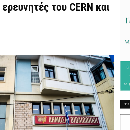
 ερευνητές του CERN και
111
ΕΡ