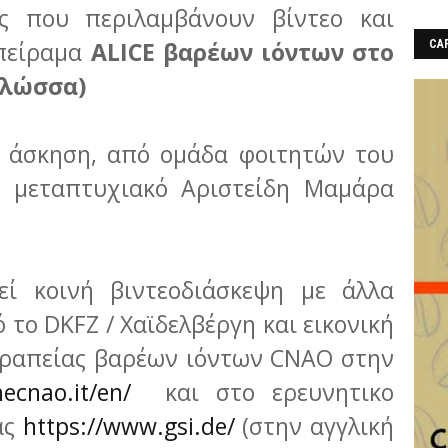
ς που περιλαμβάνουν βίντεο και
 πείραμα
ALICE βαρέων ιόντων στο
CAF
γλώσσα)
ή άσκηση, από ομάδα φοιτητών του
 μεταπτυχιακό Αριστείδη Μαμάρα
θεί κοινή βιντεοδιάσκεψη με άλλα
ό το DKFZ / Χαϊδελβέργη και εικονική
εραπείας βαρέων ιόντων CNAO στην
necnao.it/en/
και στο ερευνητικο
ας
https://www.gsi.de/
(στην αγγλική