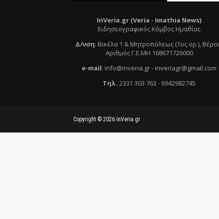
InVeria.gr (Veria -
Ι
mathia News)
Ειδησεογραφικός Κόμβος Ημαθίας
Δ/νση
:
Βικέλα 1 & Μητροπόλεως (1ος ορ.)
, Βέρο
Αριθμός Γ.Ε.ΜΗ 168671726000
e
-mail
:
info@inveria.gr
- i
nveriagr@gmail.com
Τηλ
.
2331 303 763
-
6942982745
Copyright ©
2026
InVeria.gr