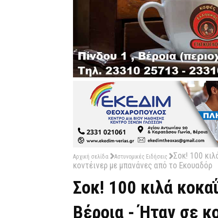
Σοκ! 100 κιλ
Αρχική σελίδα
Αστυνομικές Ειδήσεις
κοντέινερ με μπανάνες από το Εκουαδόρ
Σοκ! 100 κιλά κοκ
Βέροια - Ήταν σε κ