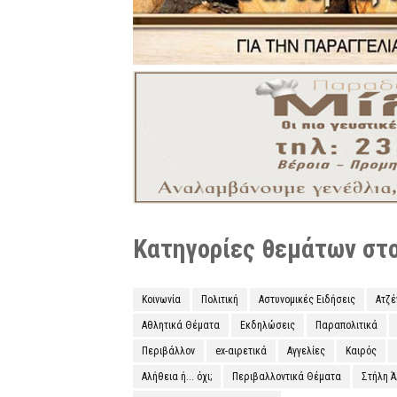
Κατηγορίες θεμάτων στο 
Κοινωνία
Πολιτική
Αστυνομικές Ειδήσεις
Ατζ
Αθλητικά Θέματα
Εκδηλώσεις
Παραπολιτικά
Περιβάλλον
ex-αιρετικά
Αγγελίες
Καιρός
Αλήθεια ή... όχι;
Περιβαλλοντικά Θέματα
Στήλη 