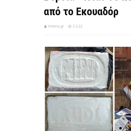
από το Εκουαδόρ
InVeria.gr
3.3.22