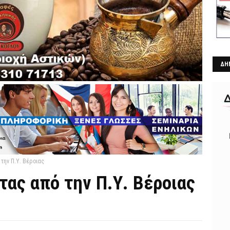
ΔΗ
την Π.Υ. Βέροιας
ας από την Π.Υ. Βέροιας