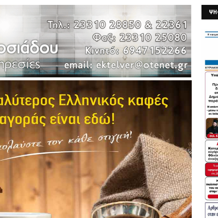
ΨΗ
26/