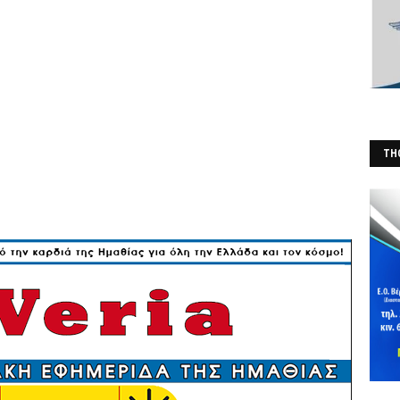
THO
(Φ