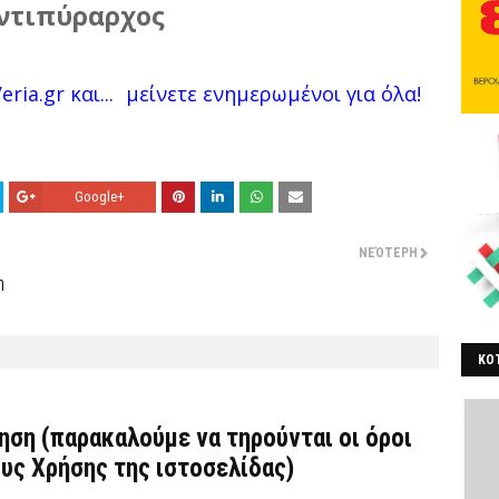
ντιπύραρχος
ria.gr και...
μείνετε ενημερωμένοι για όλα!
Google+
ΝΕΌΤΕΡΗ
η
ΚΟΤ
ΒΕ
τηση (παρακαλούμε να τηρούνται οι όροι
υς Χρήσης
της ιστοσελίδας)