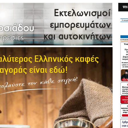
ΨΗ
26/