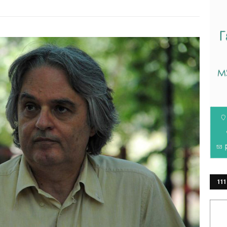
111
ΕΡ