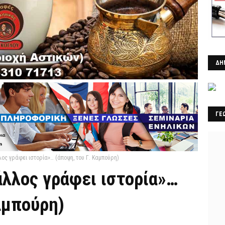
ΔΗ
ΓΕ
λος γράφει ιστορία»… (άποψη, του Γ. Καμπούρη)
άλλος γράφει ιστορία»…
αμπούρη)