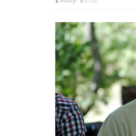
InVeria.gr
27.7.22