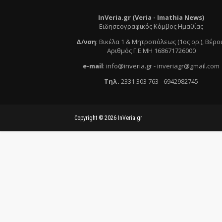
InVeria.gr (Veria -
Ι
mathia News)
Ειδησεογραφικός Κόμβος Ημαθίας
Δ/νση
:
Βικέλα 1 & Μητροπόλεως (1ος ορ.)
, Βέρο
Αριθμός Γ.Ε.ΜΗ 168671726000
e
-mail
:
info@inveria.gr
- i
nveriagr@gmail.com
Τηλ
.
2331 303 763
-
6942982745
Copyright ©
2026
InVeria.gr