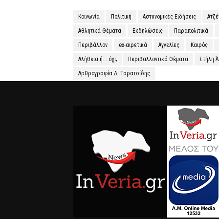
Κοινωνία
Πολιτική
Αστυνομικές Ειδήσεις
Ατζ
Αθλητικά Θέματα
Εκδηλώσεις
Παραπολιτικά
Περιβάλλον
ex-αιρετικά
Αγγελίες
Καιρός
Αλήθεια ή... όχι;
Περιβαλλοντικά Θέματα
Στήλη 
Αρθρογραφία Δ. Ταρατσίδης