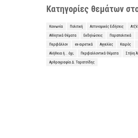
Κατηγορίες θεμάτων στο 
Κοινωνία
Πολιτική
Αστυνομικές Ειδήσεις
Ατζ
Αθλητικά Θέματα
Εκδηλώσεις
Παραπολιτικά
Περιβάλλον
ex-αιρετικά
Αγγελίες
Καιρός
Αλήθεια ή... όχι;
Περιβαλλοντικά Θέματα
Στήλη 
Αρθρογραφία Δ. Ταρατσίδης