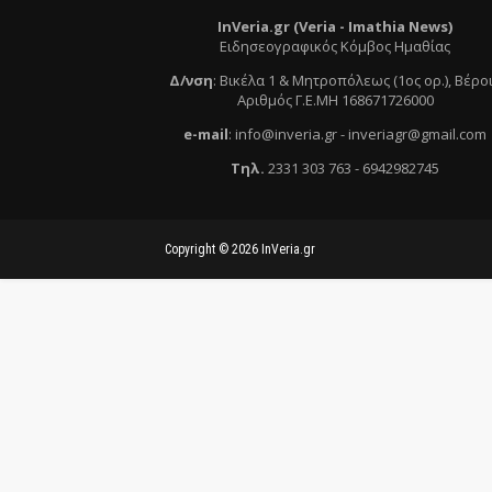
InVeria.gr (Veria -
Ι
mathia News)
Ειδησεογραφικός Κόμβος Ημαθίας
Δ/νση
:
Βικέλα 1 & Μητροπόλεως (1ος ορ.)
, Βέρο
Αριθμός Γ.Ε.ΜΗ 168671726000
e
-mail
:
info@inveria.gr
- i
nveriagr@gmail.com
Τηλ
.
2331 303 763
-
6942982745
Copyright ©
2026
InVeria.gr