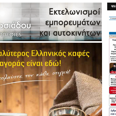
ΨΗ
26/