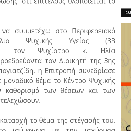
ωσης ότι επιτέλους υλοποιείται το
CAF
 να συμμετέχω στο Περιφερειακό
ούλιο Ψυχικής Υγείας (3Β
ζί με τον Ψυχίατρο κ. Ηλία
ροεδρεύοντα τον Διοικητή της 3ης
ογιατζίδη, η Επιτροπή συνεδρίασε
ε μοναδικό θέμα το Κέντρο Ψυχικής
ον καθορισμό των θέσεων και των
 στελεχώσουν.
καταρχή το θέμα της στέγασής του,
ατο (σύμφωνα με την ισχύουσα