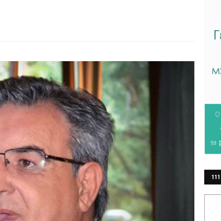
111
ΕΡ