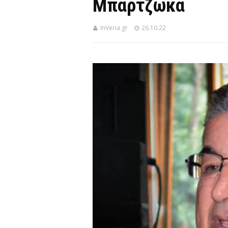
Μπαρτζώκα
InVeria.gr
26.10.22