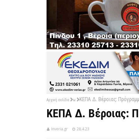
ΚΕΠΑ Δ. Βέροιας: Πρόγραμ
Αρχική σελίδα
ω
ΚΕΠΑ Δ. Βέροιας: 
Inveria.gr
28.4.23