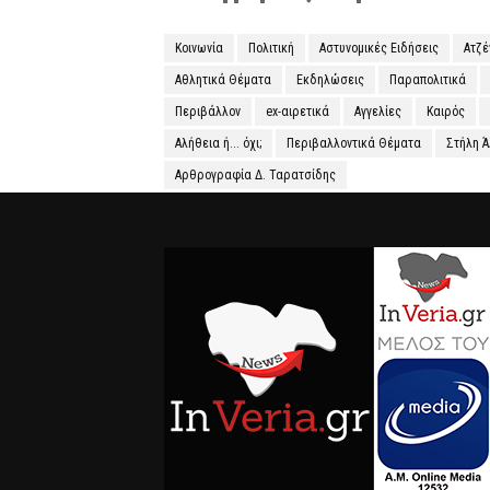
Κοινωνία
Πολιτική
Αστυνομικές Ειδήσεις
Ατζ
Αθλητικά Θέματα
Εκδηλώσεις
Παραπολιτικά
Περιβάλλον
ex-αιρετικά
Αγγελίες
Καιρός
Αλήθεια ή... όχι;
Περιβαλλοντικά Θέματα
Στήλη 
Αρθρογραφία Δ. Ταρατσίδης