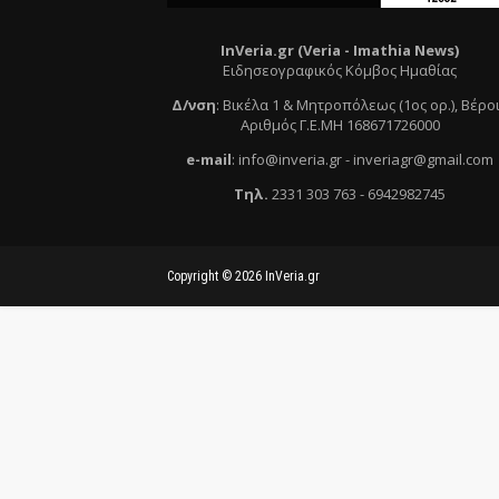
InVeria.gr (Veria -
Ι
mathia News)
Ειδησεογραφικός Κόμβος Ημαθίας
Δ/νση
:
Βικέλα 1 & Μητροπόλεως (1ος ορ.)
, Βέρο
Αριθμός Γ.Ε.ΜΗ 168671726000
e
-mail
:
info@inveria.gr
- i
nveriagr@gmail.com
Τηλ
.
2331 303 763
-
6942982745
Copyright ©
2026
InVeria.gr