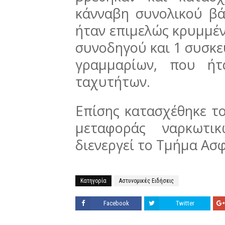
κάνναβη συνολικού β
ήταν επιμελώς κρυμμέν
συνοδηγού και 1 συσκε
γραμμαρίων, που ήτ
ταχυτήτων.
Επίσης κατασχέθηκε τ
μεταφοράς ναρκωτικ
διενεργεί το Τμήμα Ασφ
Κατηγορία
Αστυνομικές Ειδήσεις
Facebook
Twitter