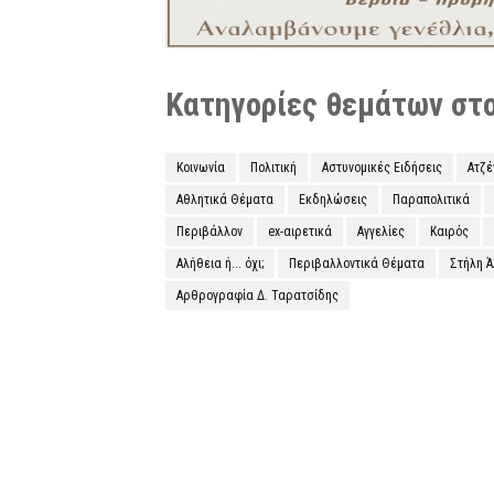
Κατηγορίες θεμάτων στο 
Κοινωνία
Πολιτική
Αστυνομικές Ειδήσεις
Ατζ
Αθλητικά Θέματα
Εκδηλώσεις
Παραπολιτικά
Περιβάλλον
ex-αιρετικά
Αγγελίες
Καιρός
Αλήθεια ή... όχι;
Περιβαλλοντικά Θέματα
Στήλη 
Αρθρογραφία Δ. Ταρατσίδης