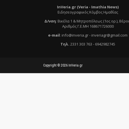
InVeria.gr (Veria -
Ι
mathia News)
Ειδησεογραφικός Κόμβος Ημαθίας
Δ/νση
:
Βικέλα 1 & Μητροπόλεως (1ος ορ.)
, Βέρο
Αριθμός Γ.Ε.ΜΗ 168671726000
e
-mail
:
info@inveria.gr
- i
nveriagr@gmail.com
Τηλ
.
2331 303 763
-
6942982745
Copyright ©
2026
InVeria.gr