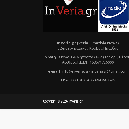
InVeria.gr (Veria -
Ι
mathia News)
Ειδησεογραφικός Κόμβος Ημαθίας
Δ/νση
:
Βικέλα 1 & Μητροπόλεως (1ος ορ.)
, Βέρο
Αριθμός Γ.Ε.ΜΗ 168671726000
e
-mail
:
info@inveria.gr
- i
nveriagr@gmail.com
Τηλ
.
2331 303 763
-
6942982745
Copyright ©
2026
InVeria.gr