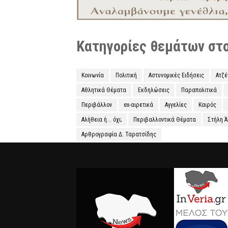
Κατηγορίες θεμάτων στο 
Κοινωνία
Πολιτική
Αστυνομικές Ειδήσεις
Ατζ
Αθλητικά Θέματα
Εκδηλώσεις
Παραπολιτικά
Περιβάλλον
ex-αιρετικά
Αγγελίες
Καιρός
Αλήθεια ή... όχι;
Περιβαλλοντικά Θέματα
Στήλη 
Αρθρογραφία Δ. Ταρατσίδης