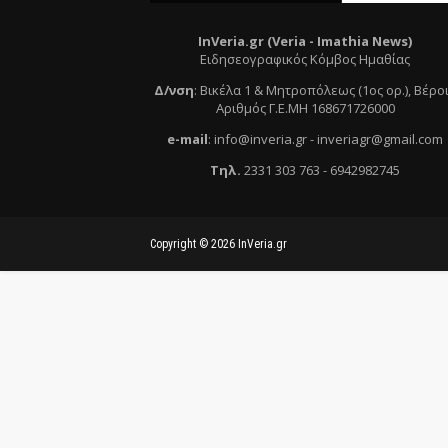
InVeria.gr (Veria -
Ι
mathia News)
Ειδησεογραφικός Κόμβος Ημαθίας
Δ/νση
:
Βικέλα 1 & Μητροπόλεως (1ος ορ.)
, Βέρο
Αριθμός Γ.Ε.ΜΗ 168671726000
e
-mail
:
info@inveria.gr
- i
nveriagr@gmail.com
Τηλ
.
2331 303 763
-
6942982745
Copyright ©
2026
InVeria.gr