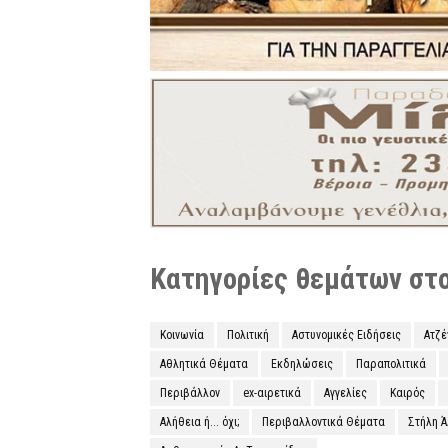
Κατηγορίες θεμάτων στο 
Κοινωνία
Πολιτική
Αστυνομικές Ειδήσεις
Ατζ
Αθλητικά Θέματα
Εκδηλώσεις
Παραπολιτικά
Περιβάλλον
ex-αιρετικά
Αγγελίες
Καιρός
Αλήθεια ή... όχι;
Περιβαλλοντικά Θέματα
Στήλη 