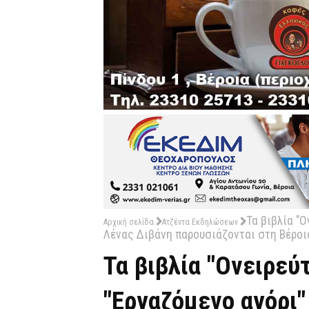
Τα βιβλία "Ο
Αρχική σελίδα
Ατζέντα Εκδηλώσεων
Λένας Διβάνη παρουσιάζονται στη Βέροια
Τα βιβλία "Ονειρεύ
"Εργαζόμενο αγόρι"