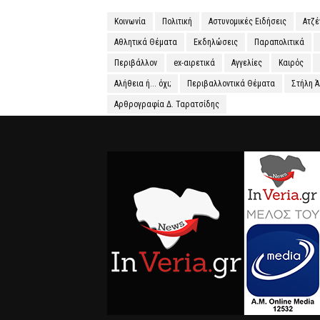
Κοινωνία
Πολιτική
Αστυνομικές Ειδήσεις
Ατζ
Αθλητικά Θέματα
Εκδηλώσεις
Παραπολιτικά
Περιβάλλον
ex-αιρετικά
Αγγελίες
Καιρός
Αλήθεια ή... όχι;
Περιβαλλοντικά Θέματα
Στήλη 
Αρθρογραφία Δ. Ταρατσίδης