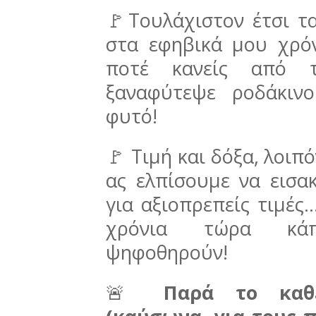
🚩Τουλάχιστον έτσι τ
στα εφηβικά μου χρόν
ποτέ κανείς από τ
ξαναφύτεψε ροδάκιν
φυτό!
🚩 Τιμή και δόξα, λοιπό
ας ελπίσουμε να εισα
για αξιοπρεπείς τιμές
χρόνια τώρα κάπ
ψηφοθηρούν!
🚨
Παρά το καθ