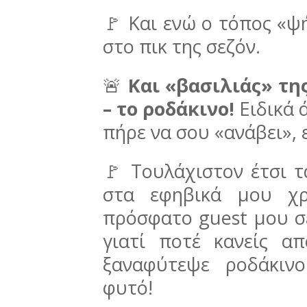
🚩 Και ενώ ο τόπος «ψή
στο πικ της σεζόν.
🚨
Και «βασιλιάς» της
– το ροδάκινο!
Ειδικά 
πήρε να σου «ανάβει», 
🚩 Τουλάχιστον έτσι τ
στα εφηβικά μου χρ
πρόσφατο guest μου σε
γιατί ποτέ κανείς α
ξαναφύτεψε ροδάκιν
φυτό!