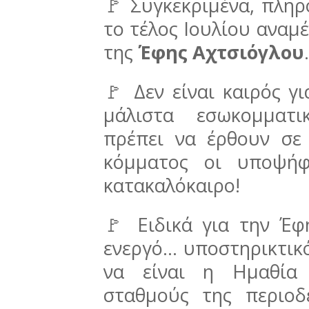
🚩 Συγκεκριμένα, πληρ
το τέλος Ιουλίου αναμ
της
Έφης Αχτσιόγλου
🚩 Δεν είναι καιρός γι
μάλιστα εσωκομματι
πρέπει να έρθουν σε
κόμματος οι υποψήφι
κατακαλόκαιρο!
🚩 Ειδικά για την Έφ
ενεργό... υποστηρικτικ
να είναι η Ημαθία
σταθμούς της περιοδ