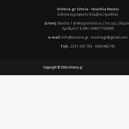
InVeria.gr (Veria -
Ι
mathia News)
Ειδησεογραφικός Κόμβος Ημαθίας
Δ/νση
:
Βικέλα 1 & Μητροπόλεως (1ος ορ.)
, Βέρο
Αριθμός Γ.Ε.ΜΗ 168671726000
e
-mail
:
info@inveria.gr
- i
nveriagr@gmail.com
Τηλ
.
2331 303 763
-
6942982745
Copyright ©
2026
InVeria.gr