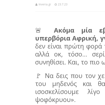
Inveria.gr
23.7.23
🚨
Ακόμα μία εβ
υπερβόρια Αφρική, γ
δεν είναι πρώτη φορά 
αλλά οκ, τόσο… σερ
συνηθίσει. Και, το πιο 
🚩 Να δεις που τον χ
του μηδενός και θα
ισοσκελίσουμε λίγ
ψοφόκρυου».