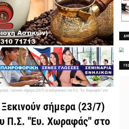
ΔΗ
ΓΕ
ροιας: Ξεκινούν σήμερα (23/7) οι εκδηλώσεις του Π.Σ. "Ευ. Χωραφάς" στο
 Ξεκινούν σήμερα (23/7)
υ Π.Σ. "Ευ. Χωραφάς" στο