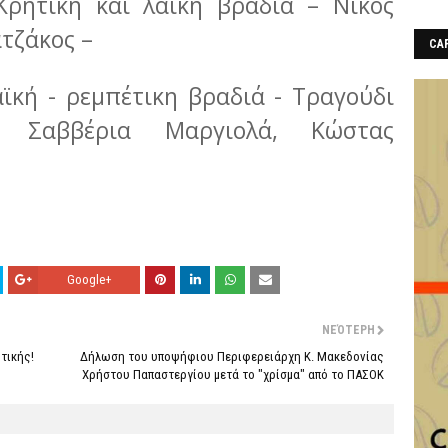
ρητική και λαϊκή βραδιά – Νίκος
τζάκος –
CAF
αϊκή - ρεμπέτικη βραδιά - Τραγούδι
, Σαββέρια Μαργιολά, Κώστας
Google+
ΝΕΌΤΕΡΗ
ιτικής!
Δήλωση του υποψήφιου Περιφερειάρχη Κ. Μακεδονίας
Χρήστου Παπαστεργίου μετά το "χρίσμα" από το ΠΑΣΟΚ