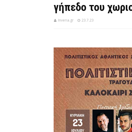
γήπεδο του χωρι
Inveria.gr
23.7.23