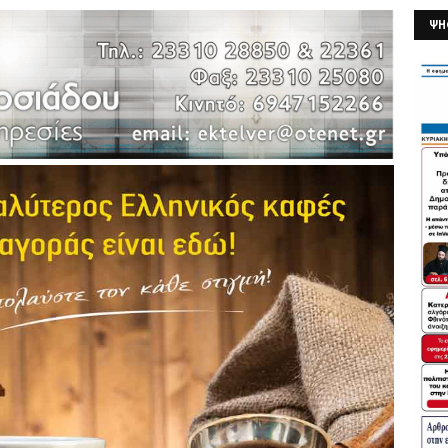
ΨΗ
26/