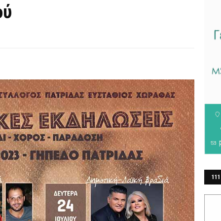
ού
111
ΕΡ