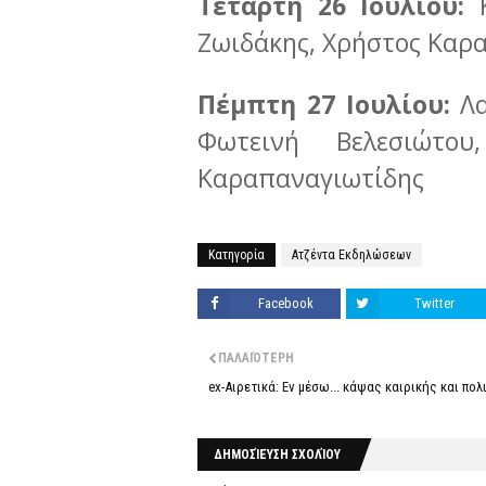
Τετάρτη 26 Ιουλίου:
Κ
Ζωιδάκης, Χρήστος Καρα
Πέμπτη 27 Ιουλίου:
Λ
Φωτεινή Βελεσιώτου
Καραπαναγιωτίδης
Κατηγορία
Ατζέντα Εκδηλώσεων
Facebook
Twitter
ΠΑΛΑΙΌΤΕΡΗ
ex-Αιρετικά: Εν μέσω... κάψας καιρικής και πολ
ΔΗΜΟΣΊΕΥΣΗ ΣΧΟΛΊΟΥ