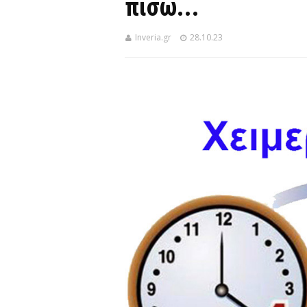
πίσω...
Inveria.gr
28.10.23