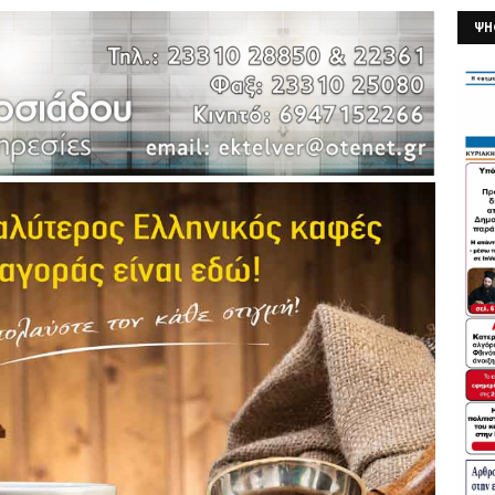
ΨΗ
26/