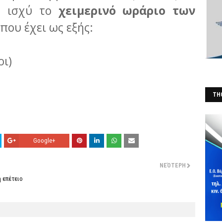
ε ισχύ το
χειμερινό ωράριο των
 που έχει ως εξής:
ρι)
THO
(Φ
Google+
ΝΕΌΤΕΡΗ
 επέτειο