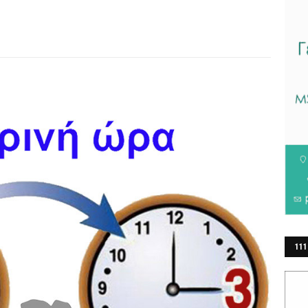
111
ΕΡ