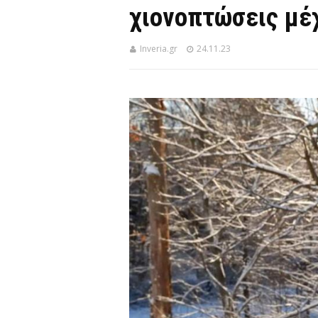
χιονοπτώσεις μέχ
Inveria.gr
24.11.23