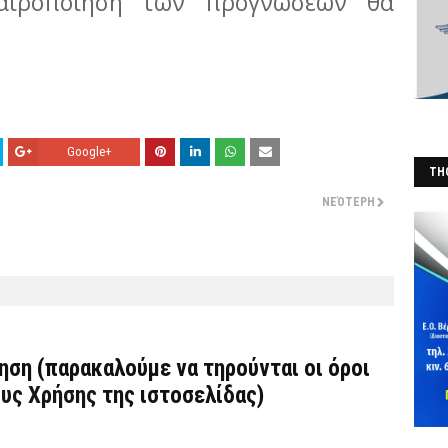
καιροποίηση των προγνώσεων θα
Google+
THO
(Φ
ΝΕΌΤΕΡΗ
τηση (παρακαλούμε να τηρούνται οι όροι
υς Χρήσης
της ιστοσελίδας)