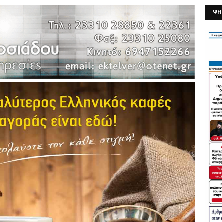
ΨΗ
26/