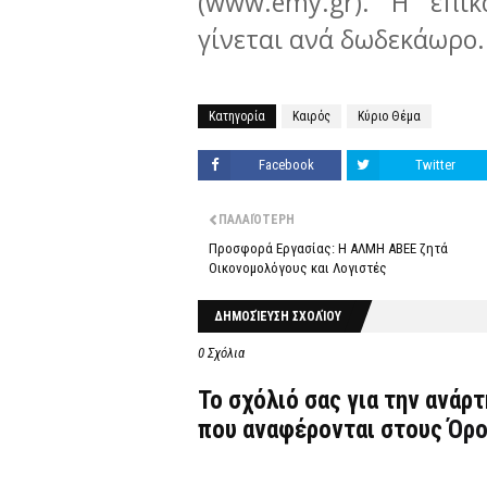
(www.emy.gr). Η επι
γίνεται ανά δωδεκάωρο.
Κατηγορία
Καιρός
Κύριο Θέμα
Facebook
Twitter
ΠΑΛΑΙΌΤΕΡΗ
Προσφορά Εργασίας: Η ΑΛΜΗ ΑΒΕΕ ζητά
Οικονομολόγους και Λογιστές
ΔΗΜΟΣΊΕΥΣΗ ΣΧΟΛΊΟΥ
0 Σχόλια
Το σχόλιό σας για την ανάρ
που αναφέρονται στους
Όρο