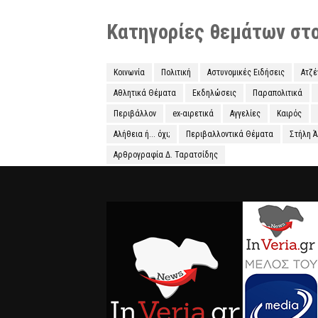
Κατηγορίες θεμάτων στο 
Κοινωνία
Πολιτική
Αστυνομικές Ειδήσεις
Ατζ
Αθλητικά Θέματα
Εκδηλώσεις
Παραπολιτικά
Περιβάλλον
ex-αιρετικά
Αγγελίες
Καιρός
Αλήθεια ή... όχι;
Περιβαλλοντικά Θέματα
Στήλη 
Αρθρογραφία Δ. Ταρατσίδης