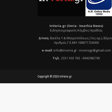
InVeria.gr (Veria -
Ι
mathia News)
Ειδησεογραφικός Κόμβος Ημαθίας
Δ/νση
:
Βικέλα 1 & Μητροπόλεως (1ος ορ.)
, Βέρο
Αριθμός Γ.Ε.ΜΗ 168671726000
e
-mail
:
info@inveria.gr
- i
nveriagr@gmail.com
Τηλ
.
2331 303 763
-
6942982745
Copyright ©
2026
InVeria.gr