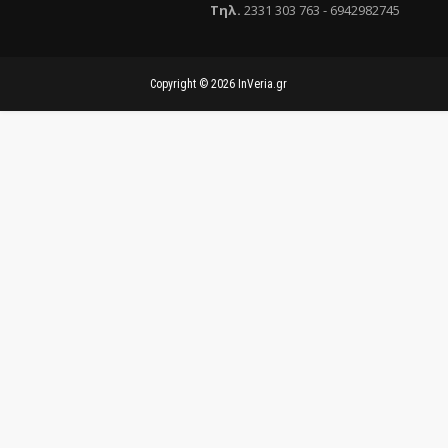
Τηλ
.
2331 303 763
-
6942982745
Copyright ©
2026
InVeria.gr