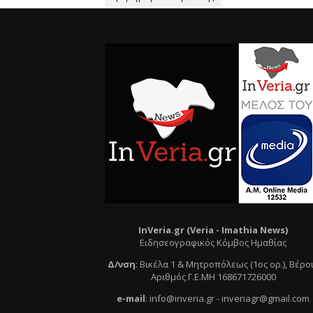
InVeria.gr (Veria -
Ι
mathia News)
Ειδησεογραφικός Κόμβος Ημαθίας
Δ/νση
:
Βικέλα 1 & Μητροπόλεως (1ος ορ.)
, Βέρο
Αριθμός Γ.Ε.ΜΗ 168671726000
e
-mail
:
info@inveria.gr
- i
nveriagr@gmail.com