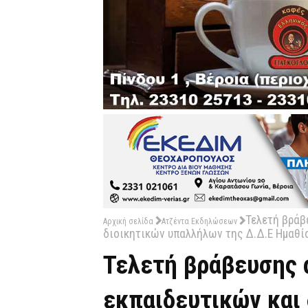
Τελετή βράβ
Αρχική σελίδα
Ατζέντα Εκδηλώσεων
διοικητικών υπαλλήλων της Δ.Δ.Ε Ημαθί
Τελετή βράβευσης
εκπαιδευτικών και