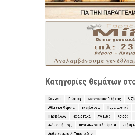
Κατηγορίες θεμάτων στο 
Κοινωνία
Πολιτική
Αστυνομικές Ειδήσεις
Ατζ
Αθλητικά Θέματα
Εκδηλώσεις
Παραπολιτικά
Περιβάλλον
ex-αιρετικά
Αγγελίες
Καιρός
Αλήθεια ή... όχι;
Περιβαλλοντικά Θέματα
Στήλη 
Αρθρογραφία Δ. Ταρατσίδης