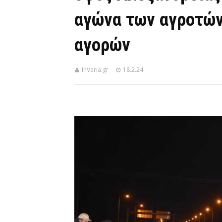
αγώνα των αγροτών
αγορών
InVeria.gr
18.2.24