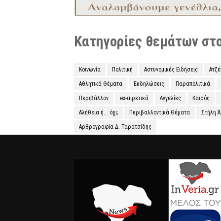
Κατηγορίες θεμάτων στο 
Κοινωνία
Πολιτική
Αστυνομικές Ειδήσεις
Ατζ
Αθλητικά Θέματα
Εκδηλώσεις
Παραπολιτικά
Περιβάλλον
ex-αιρετικά
Αγγελίες
Καιρός
Αλήθεια ή... όχι;
Περιβαλλοντικά Θέματα
Στήλη 
Αρθρογραφία Δ. Ταρατσίδης