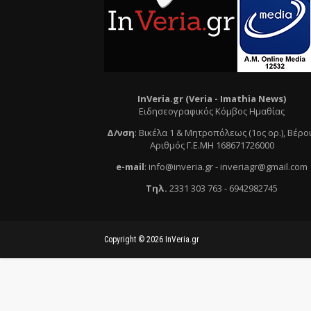
InVeria.gr (Veria -
Ι
mathia News)
Ειδησεογραφικός Κόμβος Ημαθίας
Δ/νση
:
Βικέλα 1 & Μητροπόλεως (1ος ορ.)
, Βέρο
Αριθμός Γ.Ε.ΜΗ 168671726000
e
-mail
:
info@inveria.gr
- i
nveriagr@gmail.com
Τηλ
.
2331 303 763
-
6942982745
Copyright ©
2026
InVeria.gr