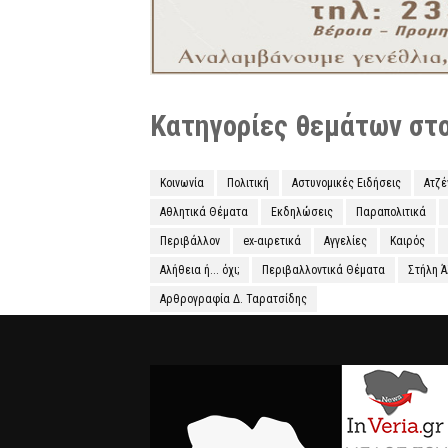
Κατηγορίες θεμάτων στο 
Κοινωνία
Πολιτική
Αστυνομικές Ειδήσεις
Ατζ
Αθλητικά Θέματα
Εκδηλώσεις
Παραπολιτικά
Περιβάλλον
ex-αιρετικά
Αγγελίες
Καιρός
Αλήθεια ή... όχι;
Περιβαλλοντικά Θέματα
Στήλη 
Αρθρογραφία Δ. Ταρατσίδης