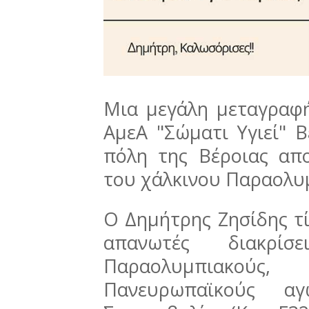
Μια μεγάλη μεταγραφή
ΑμεΑ "Σώματι Υγιεί" Β
πόλη της Βέροιας απ
του χάλκινου Παραολυ
Ο Δημήτρης Ζησίδης τ
απανωτές διακρί
Παραολυμπιακού
Πανευρωπαϊκούς α