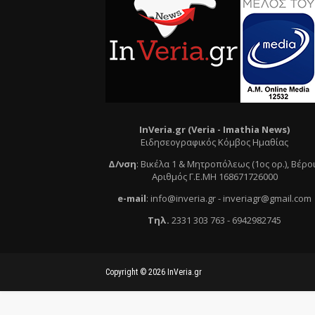
InVeria.gr (Veria -
Ι
mathia News)
Ειδησεογραφικός Κόμβος Ημαθίας
Δ/νση
:
Βικέλα 1 & Μητροπόλεως (1ος ορ.)
, Βέρο
Αριθμός Γ.Ε.ΜΗ 168671726000
e
-mail
:
info@inveria.gr
- i
nveriagr@gmail.com
Τηλ
.
2331 303 763
-
6942982745
Copyright ©
2026
InVeria.gr