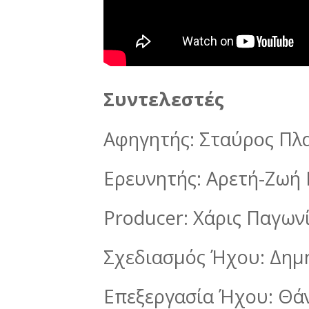
Συντελεστές
Αφηγητής: Σταύρος Πλ
Ερευνητής: Αρετή-Ζωή
Producer: Χάρις Παγων
Σχεδιασμός Ήχου: Δημ
Επεξεργασία Ήχου: Θά