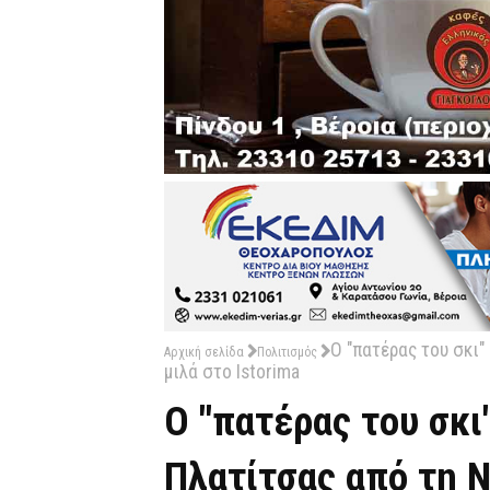
Ο "πατέρας του σκι
Αρχική σελίδα
Πολιτισμός
μιλά στο Istorima
Ο "πατέρας του σκι
Πλατίτσας από τη Ν