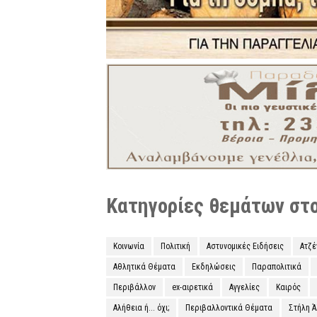
Κατηγορίες θεμάτων στο 
Κοινωνία
Πολιτική
Αστυνομικές Ειδήσεις
Ατζ
Αθλητικά Θέματα
Εκδηλώσεις
Παραπολιτικά
Περιβάλλον
ex-αιρετικά
Αγγελίες
Καιρός
Αλήθεια ή... όχι;
Περιβαλλοντικά Θέματα
Στήλη 