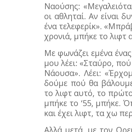
Ναούσης: «Μεγαλειότα
οι αθληταί. Αν είναι δ
ένα τελεφερίκ». «Μπράβο
χρονιά, μπήκε το λιφτ 
Με φωνάζει εμένα ένας
μου λέει: «Σταύρο, πού 
Νάουσα». Λέει: «Έρχο
δούμε πού θα βάλουμε 
το λιφτ αυτό, το πρώτο
μπήκε το ‘55, μπήκε. 
και έχει λιφτ, τα χω π
Αλλά μετά, με τον Ορε