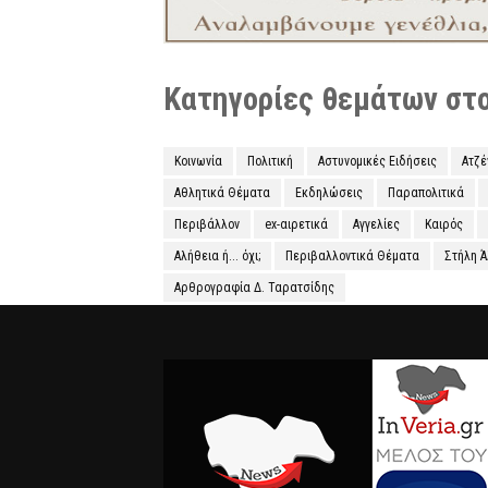
Κατηγορίες θεμάτων στο 
Κοινωνία
Πολιτική
Αστυνομικές Ειδήσεις
Ατζ
Αθλητικά Θέματα
Εκδηλώσεις
Παραπολιτικά
Περιβάλλον
ex-αιρετικά
Αγγελίες
Καιρός
Αλήθεια ή... όχι;
Περιβαλλοντικά Θέματα
Στήλη 
Αρθρογραφία Δ. Ταρατσίδης