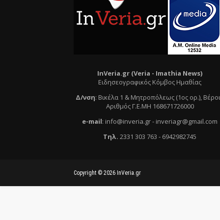
InVeria.gr (Veria -
Ι
mathia News)
Ειδησεογραφικός Κόμβος Ημαθίας
Δ/νση
:
Βικέλα 1 & Μητροπόλεως (1ος ορ.)
, Βέρο
Αριθμός Γ.Ε.ΜΗ 168671726000
e
-mail
:
info@inveria.gr
- i
nveriagr@gmail.com
Τηλ
.
2331 303 763
-
6942982745
Copyright ©
2026
InVeria.gr