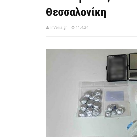
Θεσσαλονίκη
InVeria.gr
11.4.24