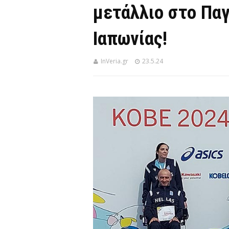
μετάλλιο στο Πα
Ιαπωνίας!
InVeria.gr
23.5.24