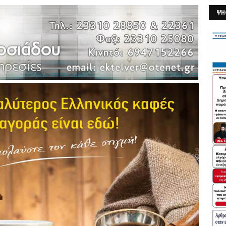
ΨΗ
26/